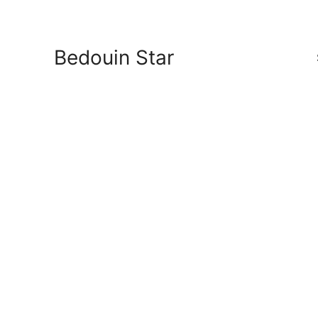
Bedouin Star
Anrei
Ras S