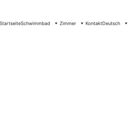
Startseite
Schwimmbad
Zimmer
Kontakt
Deutsch
se zum Bedouin Sta
hitan, Nuweiba, Äg